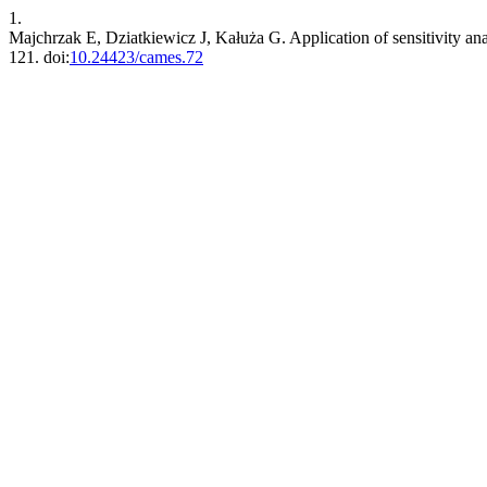
1.
Majchrzak E, Dziatkiewicz J, Kałuża G. Application of sensitivity anal
121. doi:
10.24423/cames.72